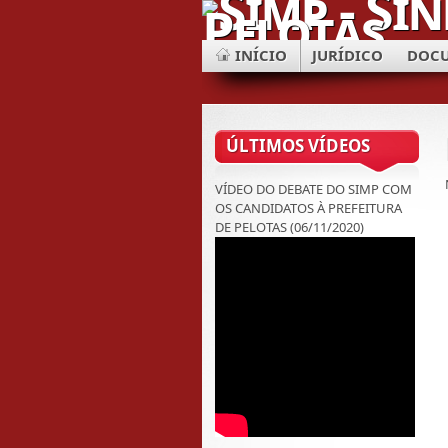
INÍCIO
JURÍDICO
DOC
ÚLTIMOS VÍDEOS
VÍDEO DO DEBATE DO SIMP COM
OS CANDIDATOS À PREFEITURA
DE PELOTAS (06/11/2020)