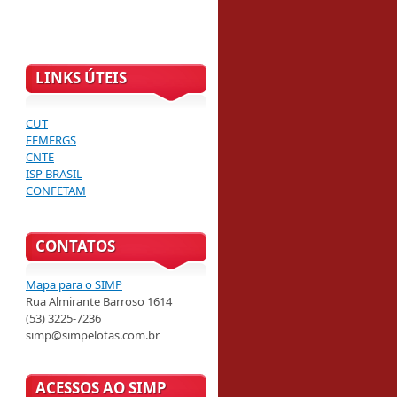
LINKS ÚTEIS
CUT
FEMERGS
CNTE
ISP BRASIL
CONFETAM
CONTATOS
Mapa para o SIMP
Rua Almirante Barroso 1614
(53) 3225-7236
simp@simpelotas.com.br
ACESSOS AO SIMP