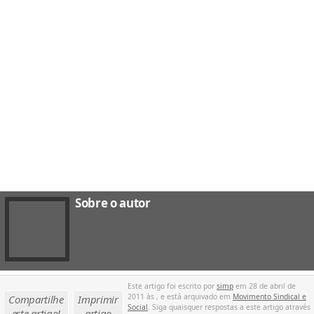
Sobre o autor
Este artigo foi escrito por
simp
em 28 de abril de
2011 às , e está arquivado em
Movimento Sindical e
Compartilhe
Imprimir
Social
. Siga quaisquer respostas a este artigo através
este artigo!
artigo