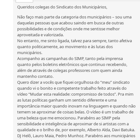
Queridos colegas do Sindicato dos Municipários,
Não faço mais parte da categoria dos municipários – sou uma
daquelas pessoas que acabou saindo em busca de outras
possibilidades e de condições onde me sentisse melhor
aproveitada e valorizada.
No entanto, me sinto ligada, talvez para sempre, tanto afetiva
quanto politicamente, ao movimento e às lutas dos
municipários.
Acompanho as campanhas do SIMP, tanto pela imprensa
quanto pelos boletins eletrônicos que continuo recebendo,
além de através de colegas professores com quem ainda
mantenho contato.
Quero dizer a vocês que fiquei orgulhosa do “meu” sindicato
quando vi o bonito e competente trabalho feito através do
vídeo “Mudar esta realidade: compromisso de todos”. Pra mim
as lutas políticas ganham um sentido diferente e uma
importância maior quando inovam na linguagem e quando não
temem se aproximar de coisas belas. O vídeo é um trabalho de
uma beleza que me emocionou. Parabéns ao SIMP pela
sensibilidade e inteligência de aproximar de si artistas com a
qualidade e o brilho de, por exemplo, Alberto Alda, Davi Batuka.
DJ Helô, Lauro Maia, Pedro Munhoz. Parabéns aos municipários