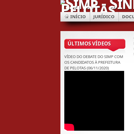
INÍCIO
JURÍDICO
DOC
ÚLTIMOS VÍDEOS
VÍDEO DO DEBATE DO SIMP COM
OS CANDIDATOS À PREFEITURA
DE PELOTAS (06/11/2020)