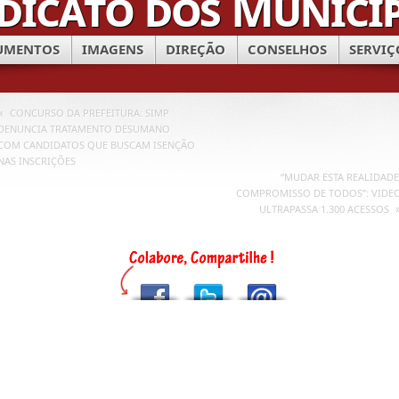
UMENTOS
IMAGENS
DIREÇÃO
CONSELHOS
SERVIÇ
«
CONCURSO DA PREFEITURA: SIMP
DENUNCIA TRATAMENTO DESUMANO
COM CANDIDATOS QUE BUSCAM ISENÇÃO
NAS INSCRIÇÕES
“MUDAR ESTA REALIDADE
COMPROMISSO DE TODOS”: VIDE
ULTRAPASSA 1.300 ACESSOS