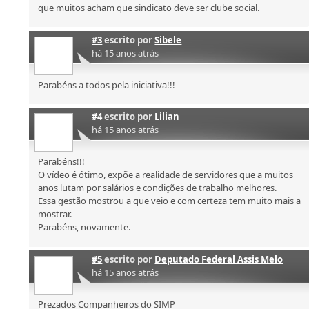
que muitos acham que sindicato deve ser clube social.
#3
escrito por
Sibele
há 15 anos atrás
Parabéns a todos pela iniciativa!!!
#4
escrito por
Lilian
há 15 anos atrás
Parabéns!!!
O vídeo é ótimo, expõe a realidade de servidores que a muitos
anos lutam por salários e condições de trabalho melhores.
Essa gestão mostrou a que veio e com certeza tem muito mais a
mostrar.
Parabéns, novamente.
#5
escrito por
Deputado Federal Assis Melo
há 15 anos atrás
Prezados Companheiros do SIMP