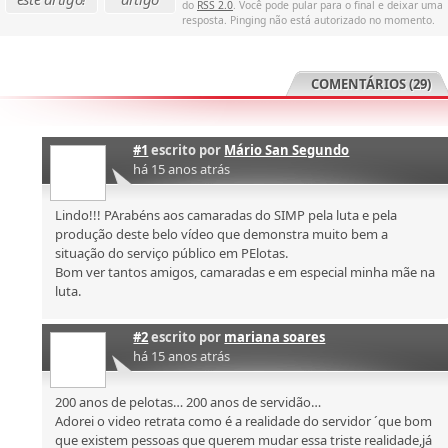
do
RSS 2.0
. Você pode pular para o final e deixar uma
resposta. Pinging não está autorizado no momento.
COMENTÁRIOS (29)
#1
escrito por
Mário San Segundo
há 15 anos atrás
Lindo!!! PArabéns aos camaradas do SIMP pela luta e pela
produção deste belo vídeo que demonstra muito bem a
situação do serviço público em PElotas.
Bom ver tantos amigos, camaradas e em especial minha mãe na
luta.
#2
escrito por
mariana soares
há 15 anos atrás
200 anos de pelotas… 200 anos de servidão…
Adorei o video retrata como é a realidade do servidor ´que bom
que existem pessoas que querem mudar essa triste realidade,já