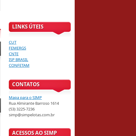
LINKS ÚTEIS
CUT
FEMERGS
CNTE
ISP BRASIL
CONFETAM
CONTATOS
Mapa para o SIMP
Rua Almirante Barroso 1614
(53) 3225-7236
simp@simpelotas.com.br
ACESSOS AO SIMP