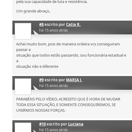
pela sua capacidade de luta e resistência.
Um grande abraço,
#8
escrito por
Catia R.
há 15 anos atrás
Achei muito bom, pois de maneira ordeira vcs conseguiram
passar a
situação que todos estão passando, sou funcionária estadual e
a
situação não e diferente
#9
escrito por
MARIA J.
há 15 anos atrás
PARABÉNS PELO VÍDEO. ACREDITO QUE É HORA DE MUDAR
TODA ESSA SITUAÇÃO, E SOMENTE CONSEGUIREMOS, SE
UNIRMOS NOSSAS FORÇAS.
#10
escrito por
Luciana
há 15 anos atrás