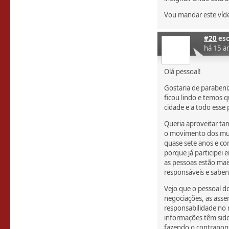
Vou mandar este víde
#20
esc
há 15 a
Olá pessoal!
Gostaria de parabeniz
ficou lindo e temos 
cidade e a todo esse
Queria aproveitar ta
o movimento dos muni
quase sete anos e co
porque já participei
as pessoas estão mai
responsáveis e sabe
Vejo que o pessoal 
negociações, as asse
responsabilidade no
informações têm sid
fazendo o contrapon