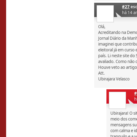
#27
esc
há 14 a
Olá,
Acreditando na Democ
Jornal Diário da Man
imaginei que contrib
eleitoral já em curs
país. Li neste site d
avaliado. Como não c
Houve veto ao artigo? 
Att.
Ubirajara Velasco
#
h
Ubirajara! O s
meio dos come
mensagens sus
com calma e i
tranquilo e a