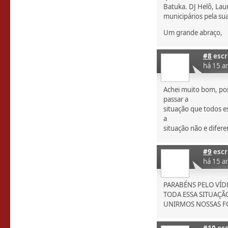
Batuka. DJ Helô, La
municipários pela sua
Um grande abraço,
#8
escr
há 15 a
Achei muito bom, poi
passar a
situação que todos e
a
situação não e difere
#9
escr
há 15 a
PARABÉNS PELO VÍD
TODA ESSA SITUAÇÃ
UNIRMOS NOSSAS F
#10
esc