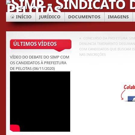
INÍCIO
JURÍDICO
DOCUMENTOS
IMAGENS
«
CONCURSO DA PREFEITURA: SI
ÚLTIMOS VÍDEOS
DENUNCIA TRATAMENTO DESUMA
COM CANDIDATOS QUE BUSCAM I
NAS INSCRIÇÕES
VÍDEO DO DEBATE DO SIMP COM
OS CANDIDATOS À PREFEITURA
DE PELOTAS (06/11/2020)