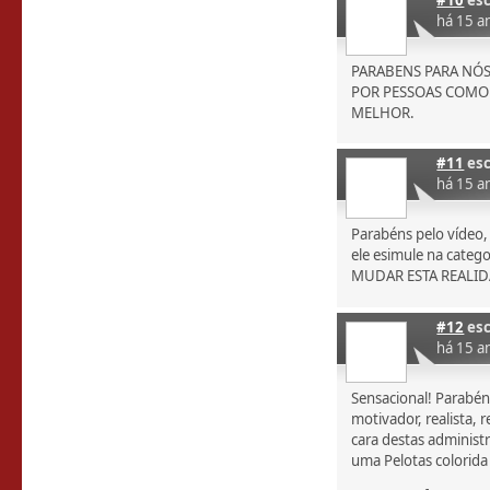
há 15 a
PARABENS PARA NÓ
POR PESSOAS COMO 
MELHOR.
#11
esc
há 15 a
Parabéns pelo vídeo,
ele esimule na catego
MUDAR ESTA REALI
#12
esc
há 15 a
Sensacional! Parabén
motivador, realista,
cara destas administ
uma Pelotas colorida