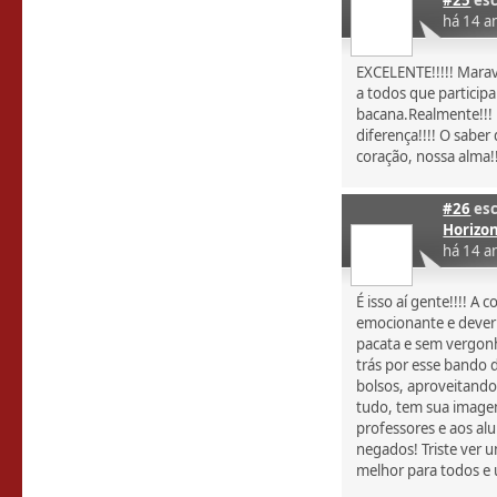
#25
esc
há 14 a
EXCELENTE!!!!! Marav
a todos que particip
bacana.Realmente!!!
diferença!!!! O saber
coração, nossa alma!!!
#26
esc
Horizo
há 14 a
É isso aí gente!!!! A
emocionante e deveri
pacata e sem vergonh
trás por esse bando 
bolsos, aproveitando
tudo, tem sua image
professores e aos alu
negados! Triste ver 
melhor para todos e u