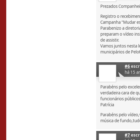
Prezados Companhei
Registro o recebime
Campanha “Mudar est
Parabenizo a diretori
preparam o vídeo ins
de assistir.
Vamos juntos nesta lu
municipários de Pelo
#6
escr
há 15 a
Parabéns pelo excele
verdadeira cara de q
funcionários públicos
Patrícia
Parabéns pelo vídeo
música de fundo,tud
#7
escr