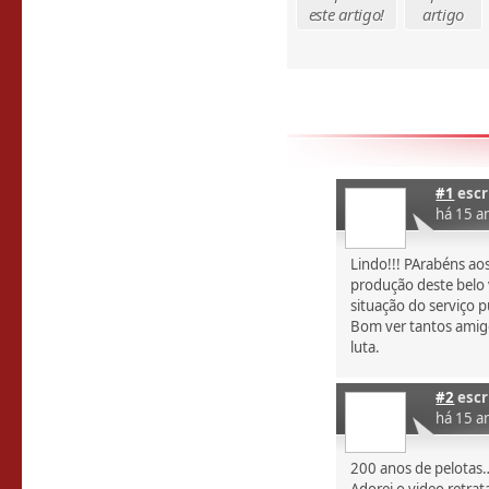
este artigo!
artigo
#1
escr
há 15 a
Lindo!!! PArabéns ao
produção deste belo
situação do serviço p
Bom ver tantos amig
luta.
#2
escr
há 15 a
200 anos de pelotas