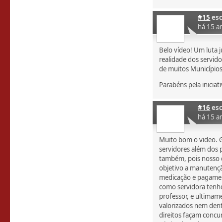
#15
esc
há 15 a
Belo vídeo! Um luta j
realidade dos servid
de muitos Municípios
Parabéns pela iniciati
#16
esc
há 15 a
Muito bom o video. 
servidores além dos 
também, pois nosso di
objetivo a manutençã
medicação e pagamen
como servidora tenh
professor, e ultima
valorizados nem den
direitos façam concur