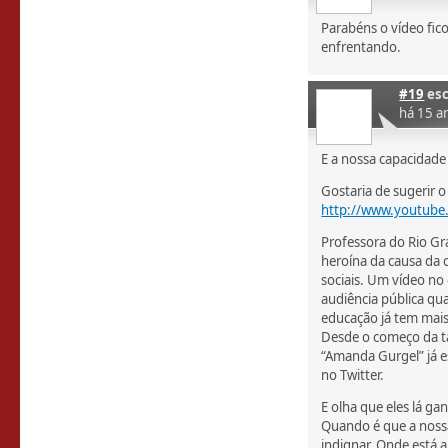
Parabéns o vídeo fic
enfrentando.
#19
esc
há 15 a
E a nossa capacidade
Gostaria de sugerir 
http://www.youtube
Professora do Rio G
heroína da causa da c
sociais. Um vídeo no
audiência pública qua
educação já tem mais
Desde o começo da ta
“Amanda Gurgel” já es
no Twitter.
E olha que eles lá g
Quando é que a nossa
indignar. Onde está 