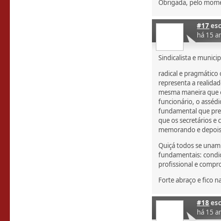
Obrigada, pelo mom
#17
esc
há 15 a
Sindicalista e municip
radical e pragmático 
representa a realidad
mesma maneira que o
funcionário, o asséd
fundamental que pres
que os secretários 
memorando e depois r
Quiçá todos se unam
fundamentais: condiç
profissional e compr
Forte abraço e fico 
#18
esc
há 15 a