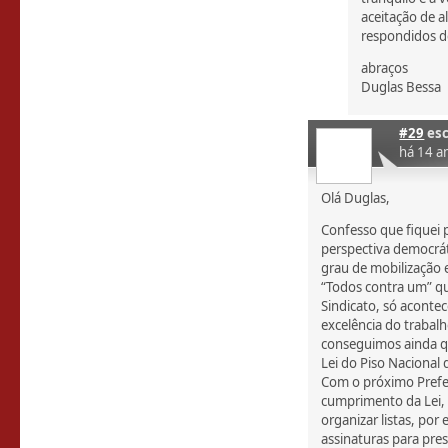
aceitação de a
respondidos de
abraços
Duglas Bessa
#29
esc
há 14 a
Olá Duglas,
Confesso que fiquei 
perspectiva democrá
grau de mobilização
“Todos contra um” q
Sindicato, só acontec
excelência do trabal
conseguimos ainda qu
Lei do Piso Nacional 
Com o próximo Prefe
cumprimento da Lei, 
organizar listas, por
assinaturas para pre