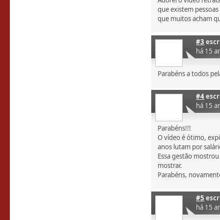
Adorei o video retra
que existem pessoas 
que muitos acham que
#3
escr
há 15 a
Parabéns a todos pela 
#4
escr
há 15 a
Parabéns!!!
O vídeo é ótimo, exp
anos lutam por salár
Essa gestão mostrou 
mostrar.
Parabéns, novament
#5
escr
há 15 a