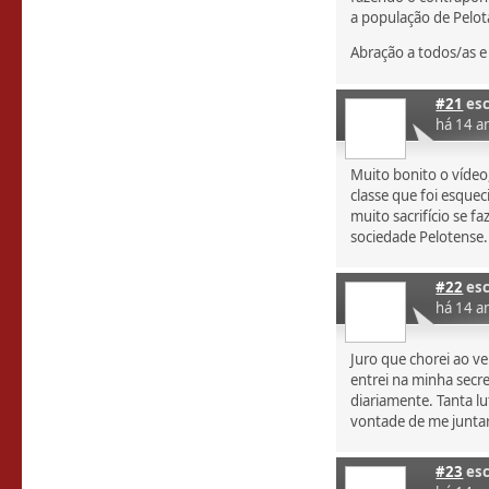
a população de Pelot
Abração a todos/as e
#21
esc
há 14 a
Muito bonito o víde
classe que foi esque
muito sacrifício se f
sociedade Pelotense.
#22
esc
há 14 a
Juro que chorei ao ve
entrei na minha secre
diariamente. Tanta l
vontade de me juntar
#23
esc