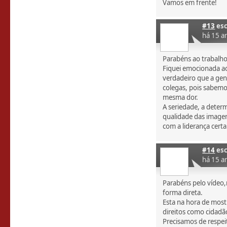
Vamos em frente!
#13
esc
há 15 a
Parabéns ao trabalho
Fiquei emocionada ao 
verdadeiro que a gen
colegas, pois sabemo
mesma dor.
A seriedade, a determ
qualidade das image
com a liderança cert
#14
esc
há 15 a
Parabéns pelo vídeo,
forma direta.
Esta na hora de most
direitos como cidadã
Precisamos de respeit