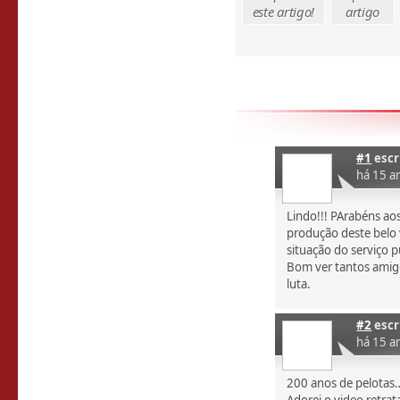
este artigo!
artigo
#1
escr
há 15 a
Lindo!!! PArabéns ao
produção deste belo
situação do serviço p
Bom ver tantos amig
luta.
#2
escr
há 15 a
200 anos de pelotas