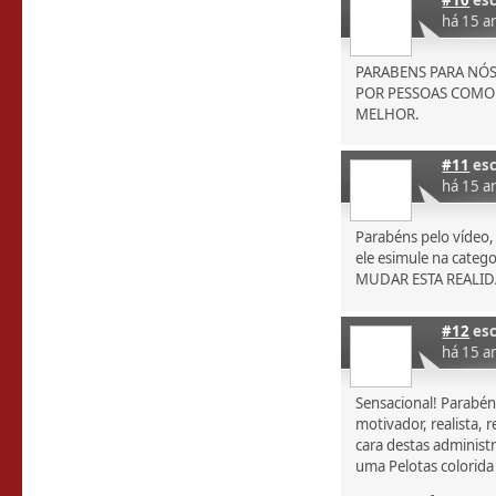
há 15 a
PARABENS PARA NÓ
POR PESSOAS COMO 
MELHOR.
#11
esc
há 15 a
Parabéns pelo vídeo,
ele esimule na catego
MUDAR ESTA REALI
#12
esc
há 15 a
Sensacional! Parabén
motivador, realista,
cara destas administ
uma Pelotas colorida