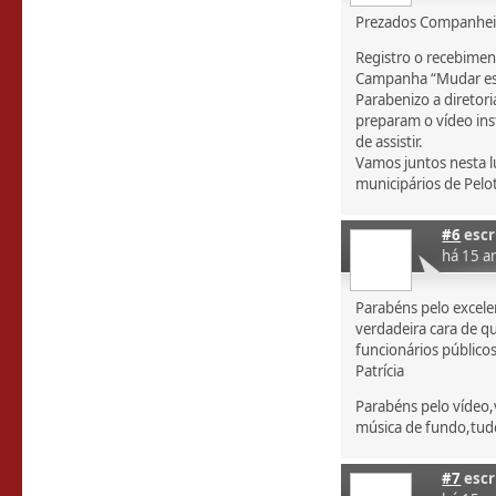
Prezados Companhei
Registro o recebime
Campanha “Mudar est
Parabenizo a diretori
preparam o vídeo ins
de assistir.
Vamos juntos nesta lu
municipários de Pelo
#6
escr
há 15 a
Parabéns pelo excele
verdadeira cara de q
funcionários públicos
Patrícia
Parabéns pelo vídeo
música de fundo,tud
#7
escr