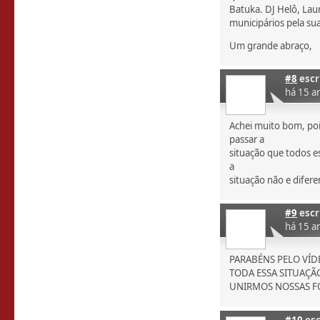
Batuka. DJ Helô, La
municipários pela sua
Um grande abraço,
#8
escr
há 15 a
Achei muito bom, poi
passar a
situação que todos e
a
situação não e difere
#9
escr
há 15 a
PARABÉNS PELO VÍD
TODA ESSA SITUAÇÃ
UNIRMOS NOSSAS F
#10
esc