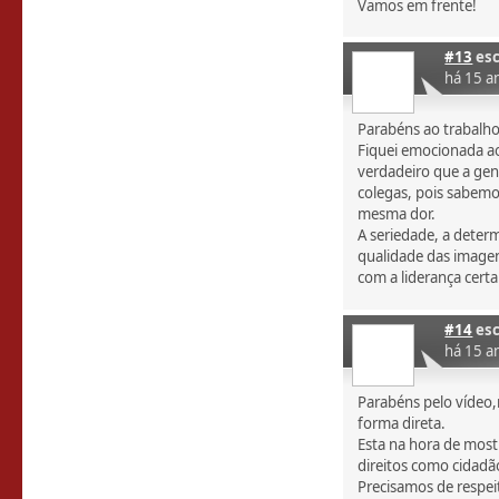
Vamos em frente!
#13
esc
há 15 a
Parabéns ao trabalho
Fiquei emocionada ao 
verdadeiro que a gen
colegas, pois sabemo
mesma dor.
A seriedade, a determ
qualidade das image
com a liderança cert
#14
esc
há 15 a
Parabéns pelo vídeo,
forma direta.
Esta na hora de most
direitos como cidadã
Precisamos de respeit