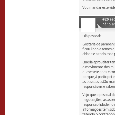
Vou mandar este víde
#20
esc
há 15 a
Olá pessoal!
Gostaria de parabeniz
ficou lindo e temos 
cidade e a todo esse
Queria aproveitar ta
o movimento dos muni
quase sete anos e co
porque já participei
as pessoas estão mai
responsáveis e sabe
Vejo que o pessoal 
negociações, as asse
responsabilidade no
informações têm sid
fazendo o contrapon