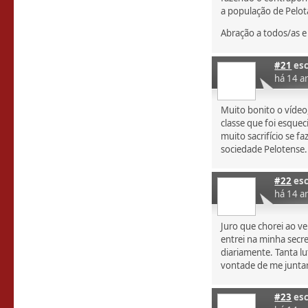
a população de Pelot
Abração a todos/as e
#21
esc
há 14 a
Muito bonito o víde
classe que foi esque
muito sacrifício se f
sociedade Pelotense.
#22
esc
há 14 a
Juro que chorei ao ve
entrei na minha secre
diariamente. Tanta l
vontade de me juntar
#23
esc