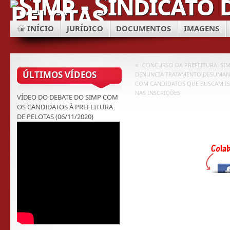
INÍCIO
JURÍDICO
DOCUMENTOS
IMAGENS
«
CONCURSO DA PREFEITURA: SI
ÚLTIMOS VÍDEOS
DENUNCIA TRATAMENTO DESUMA
COM CANDIDATOS QUE BUSCAM I
NAS INSCRIÇÕES
VÍDEO DO DEBATE DO SIMP COM
OS CANDIDATOS À PREFEITURA
DE PELOTAS (06/11/2020)