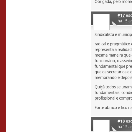
Obrigada, pelo mom
#17
esc
há 15 a
Sindicalista e municip
radical e pragmático 
representa a realidad
mesma maneira que o
funcionário, o asséd
fundamental que pres
que os secretários 
memorando e depois r
Quiçá todos se unam
fundamentais: condiç
profissional e compr
Forte abraço e fico 
#18
esc
há 15 a