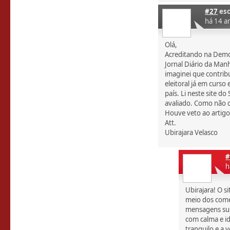
#27
esc
há 14 a
Olá,
Acreditando na Democ
Jornal Diário da Man
imaginei que contrib
eleitoral já em curs
país. Li neste site d
avaliado. Como não c
Houve veto ao artigo? 
Att.
Ubirajara Velasco
#
h
Ubirajara! O s
meio dos come
mensagens sus
com calma e i
tranquilo e a