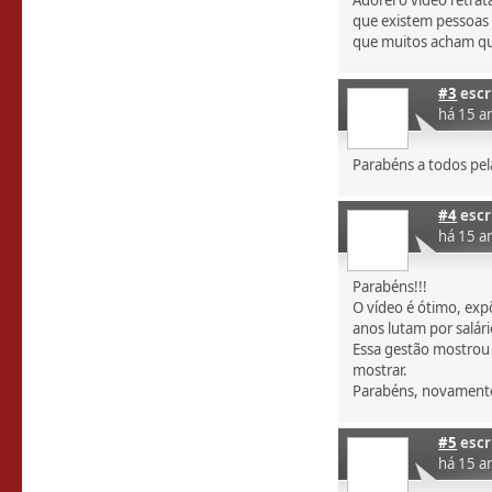
Adorei o video retra
que existem pessoas 
que muitos acham que
#3
escr
há 15 a
Parabéns a todos pela 
#4
escr
há 15 a
Parabéns!!!
O vídeo é ótimo, exp
anos lutam por salár
Essa gestão mostrou 
mostrar.
Parabéns, novament
#5
escr
há 15 a