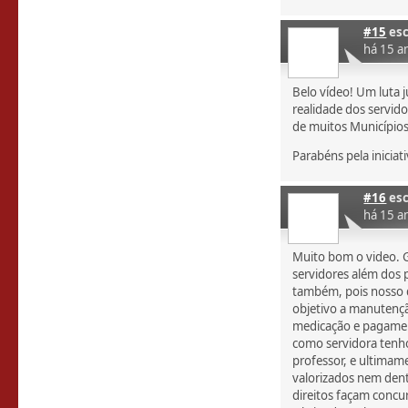
#15
esc
há 15 a
Belo vídeo! Um luta j
realidade dos servid
de muitos Municípios
Parabéns pela iniciati
#16
esc
há 15 a
Muito bom o video. 
servidores além dos 
também, pois nosso di
objetivo a manutençã
medicação e pagamen
como servidora tenh
professor, e ultima
valorizados nem den
direitos façam concur