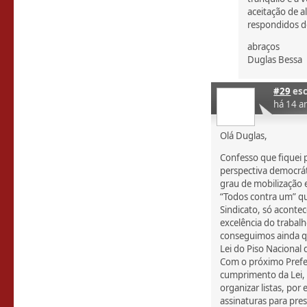
aceitação de a
respondidos de
abraços
Duglas Bessa
#29
esc
há 14 a
Olá Duglas,
Confesso que fiquei 
perspectiva democrá
grau de mobilização
“Todos contra um” q
Sindicato, só acontec
excelência do trabal
conseguimos ainda qu
Lei do Piso Nacional 
Com o próximo Prefe
cumprimento da Lei, 
organizar listas, por
assinaturas para pre