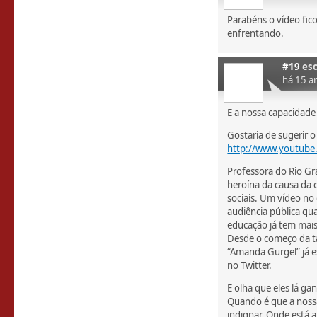
Parabéns o vídeo fic
enfrentando.
#19
esc
há 15 a
E a nossa capacidade
Gostaria de sugerir 
http://www.youtube
Professora do Rio G
heroína da causa da c
sociais. Um vídeo no
audiência pública qua
educação já tem mais
Desde o começo da ta
“Amanda Gurgel” já es
no Twitter.
E olha que eles lá g
Quando é que a nossa
indignar. Onde está 