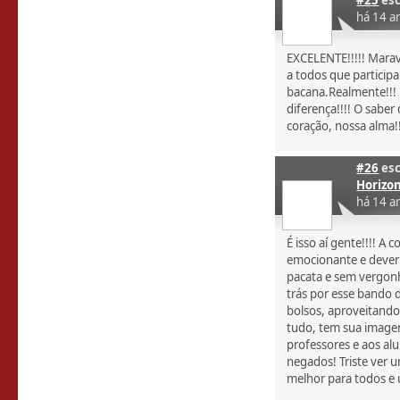
#25
esc
há 14 a
EXCELENTE!!!!! Marav
a todos que particip
bacana.Realmente!!!
diferença!!!! O saber
coração, nossa alma!!!
#26
esc
Horizo
há 14 a
É isso aí gente!!!! A
emocionante e deveri
pacata e sem vergonh
trás por esse bando 
bolsos, aproveitando
tudo, tem sua image
professores e aos alu
negados! Triste ver 
melhor para todos e u