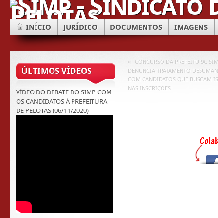
INÍCIO
JURÍDICO
DOCUMENTOS
IMAGENS
«
CONCURSO DA PREFEITURA: SI
ÚLTIMOS VÍDEOS
DENUNCIA TRATAMENTO DESUMA
COM CANDIDATOS QUE BUSCAM I
NAS INSCRIÇÕES
VÍDEO DO DEBATE DO SIMP COM
OS CANDIDATOS À PREFEITURA
DE PELOTAS (06/11/2020)