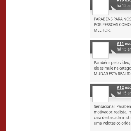
há 15 a
PARABENS PARA NÓ
POR PESSOAS COMO 
MELHOR.
#11
esc
há 15 a
Parabéns pelo vídeo,
ele esimule na catego
MUDAR ESTA REALI
#12
esc
há 15 a
Sensacional! Parabén
motivador, realista,
cara destas administ
uma Pelotas colorida