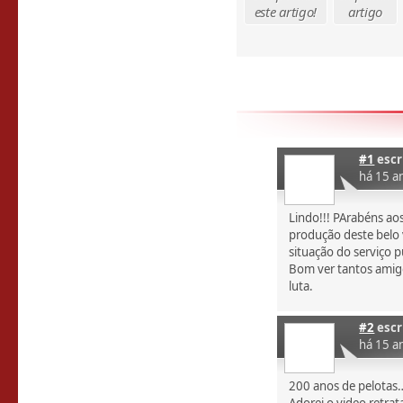
este artigo!
artigo
#1
escr
há 15 a
Lindo!!! PArabéns ao
produção deste belo
situação do serviço p
Bom ver tantos amig
luta.
#2
escr
há 15 a
200 anos de pelotas