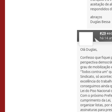
aceitação de a
respondidos de
abraços
Duglas Bessa
#29
esc
há 14 a
Olá Duglas,
Confesso que fiquei 
perspectiva democrá
grau de mobilização
“Todos contra um” q
Sindicato, só acontec
excelência do trabal
conseguimos ainda qu
Lei do Piso Nacional 
Com o próximo Prefe
cumprimento da Lei, 
organizar listas, por
assinaturas para pre