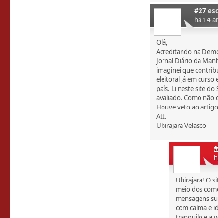
#27
esc
há 14 a
Olá,
Acreditando na Democ
Jornal Diário da Man
imaginei que contrib
eleitoral já em curs
país. Li neste site d
avaliado. Como não c
Houve veto ao artigo? 
Att.
Ubirajara Velasco
#
h
Ubirajara! O s
meio dos come
mensagens sus
com calma e i
tranquilo e a