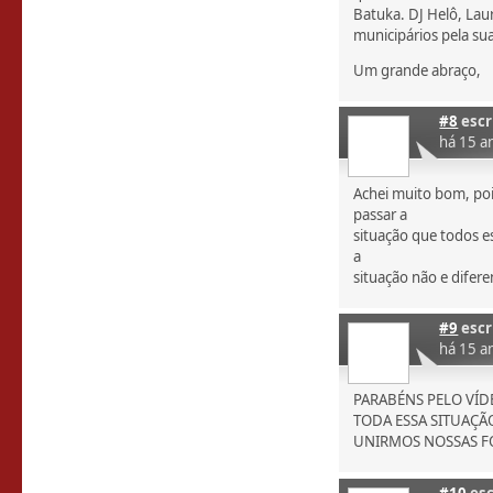
Batuka. DJ Helô, La
municipários pela sua
Um grande abraço,
#8
escr
há 15 a
Achei muito bom, poi
passar a
situação que todos e
a
situação não e difere
#9
escr
há 15 a
PARABÉNS PELO VÍD
TODA ESSA SITUAÇÃ
UNIRMOS NOSSAS F
#10
esc