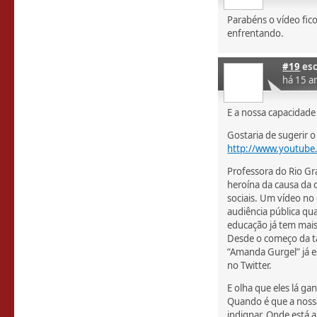
Parabéns o vídeo fic
enfrentando.
#19
esc
há 15 a
E a nossa capacidade
Gostaria de sugerir 
http://www.youtube
Professora do Rio G
heroína da causa da c
sociais. Um vídeo no
audiência pública qua
educação já tem mais
Desde o começo da ta
“Amanda Gurgel” já es
no Twitter.
E olha que eles lá g
Quando é que a nossa
indignar. Onde está 