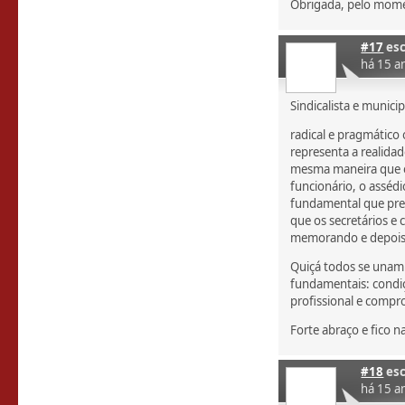
Obrigada, pelo mom
#17
esc
há 15 a
Sindicalista e municip
radical e pragmático 
representa a realidad
mesma maneira que o
funcionário, o asséd
fundamental que pres
que os secretários 
memorando e depois r
Quiçá todos se unam
fundamentais: condiç
profissional e compr
Forte abraço e fico 
#18
esc
há 15 a