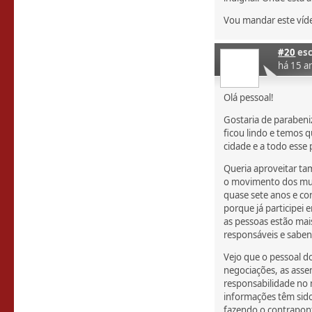
Vou mandar este víde
#20
esc
há 15 a
Olá pessoal!
Gostaria de parabeniz
ficou lindo e temos 
cidade e a todo esse
Queria aproveitar ta
o movimento dos muni
quase sete anos e co
porque já participei
as pessoas estão mai
responsáveis e sabe
Vejo que o pessoal 
negociações, as asse
responsabilidade no
informações têm sid
fazendo o contrapon