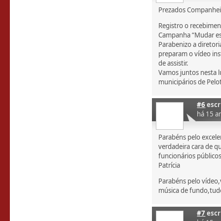
Prezados Companhei
Registro o recebime
Campanha “Mudar est
Parabenizo a diretori
preparam o vídeo ins
de assistir.
Vamos juntos nesta lu
municipários de Pelo
#6
escr
há 15 a
Parabéns pelo excele
verdadeira cara de q
funcionários públicos
Patrícia
Parabéns pelo vídeo
música de fundo,tud
#7
escr