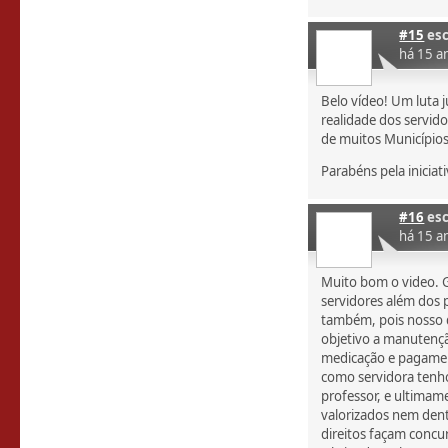
#15
esc
há 15 a
Belo vídeo! Um luta j
realidade dos servid
de muitos Municípios
Parabéns pela iniciati
#16
esc
há 15 a
Muito bom o video. 
servidores além dos 
também, pois nosso di
objetivo a manutençã
medicação e pagamen
como servidora tenh
professor, e ultima
valorizados nem den
direitos façam concur