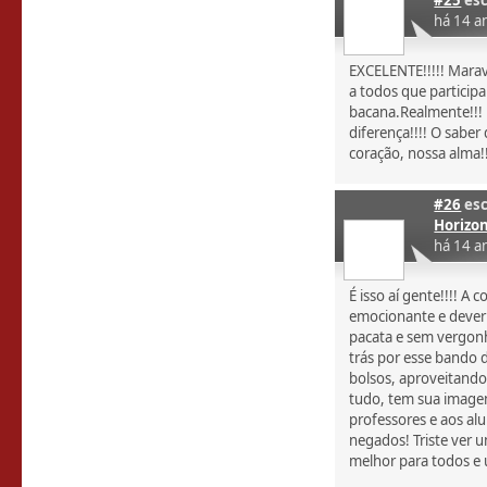
#25
esc
há 14 a
EXCELENTE!!!!! Marav
a todos que particip
bacana.Realmente!!!
diferença!!!! O saber
coração, nossa alma!!!
#26
esc
Horizo
há 14 a
É isso aí gente!!!! A
emocionante e deveri
pacata e sem vergonh
trás por esse bando 
bolsos, aproveitando
tudo, tem sua image
professores e aos alu
negados! Triste ver 
melhor para todos e u