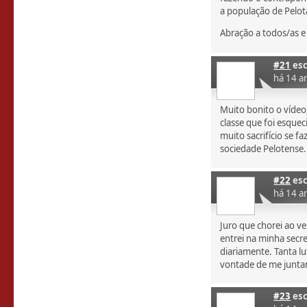
a população de Pelot
Abração a todos/as e
#21
esc
há 14 a
Muito bonito o víde
classe que foi esque
muito sacrifício se f
sociedade Pelotense.
#22
esc
há 14 a
Juro que chorei ao ve
entrei na minha secre
diariamente. Tanta l
vontade de me juntar
#23
esc