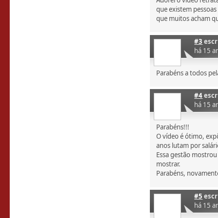
Adorei o video retra
que existem pessoas 
que muitos acham que
#3
escr
há 15 a
Parabéns a todos pela 
#4
escr
há 15 a
Parabéns!!!
O vídeo é ótimo, exp
anos lutam por salár
Essa gestão mostrou 
mostrar.
Parabéns, novament
#5
escr
há 15 a