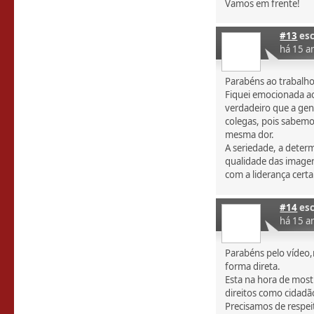
Vamos em frente!
#13
esc
há 15 a
Parabéns ao trabalho
Fiquei emocionada ao 
verdadeiro que a gen
colegas, pois sabemo
mesma dor.
A seriedade, a determ
qualidade das image
com a liderança cert
#14
esc
há 15 a
Parabéns pelo vídeo,
forma direta.
Esta na hora de most
direitos como cidadã
Precisamos de respeit