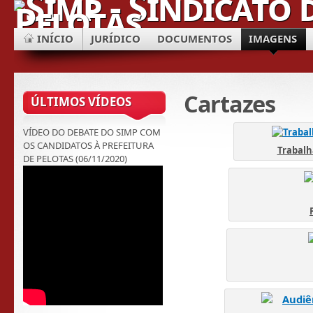
INÍCIO
JURÍDICO
DOCUMENTOS
IMAGENS
Cartazes
ÚLTIMOS VÍDEOS
VÍDEO DO DEBATE DO SIMP COM
OS CANDIDATOS À PREFEITURA
Trabalh
DE PELOTAS (06/11/2020)