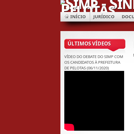
INÍCIO
JURÍDICO
DOC
ÚLTIMOS VÍDEOS
VÍDEO DO DEBATE DO SIMP COM
OS CANDIDATOS À PREFEITURA
DE PELOTAS (06/11/2020)