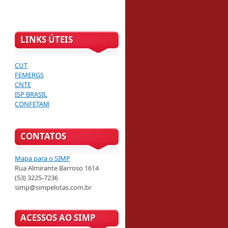
LINKS ÚTEIS
CUT
FEMERGS
CNTE
ISP BRASIL
CONFETAM
CONTATOS
Mapa para o SIMP
Rua Almirante Barroso 1614
(53) 3225-7236
simp@simpelotas.com.br
ACESSOS AO SIMP