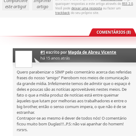
Compartilhe
Imprimir
quaisquer respostas a este artigo através do
RSS 2.0
.
este artigo!
artigo
Você pode
deixar uma resposta
ou fazer um
trackback
do seu próprio site.
COMENTÁRIOS (8)
#1
escrito por
Magda de Abreu Vicente
há 15 anos atrás
Quero parabenizar o SIMP pelo comentário acerca das referidas
frases do nosso “amigo” Pierobom nos meios de comunicação
da grande mídia. Infelizmente temos de admitir que o espaço é
deles e poucas são as notícias aproveitáveis nestes meios. De
fato o que a mídia produz de notícias está entre queimar
àqueles que lutam por melhorias aos trabalhadores e entre o
big brother, então o senso comum impera, o que não é de se
estranhar.
Contrapor-se ao mesmo é dever de todos nós! O comentário
ficou muito bom Duglas!!!..P.S: não vai apanhar do homem!
rsrsrs.