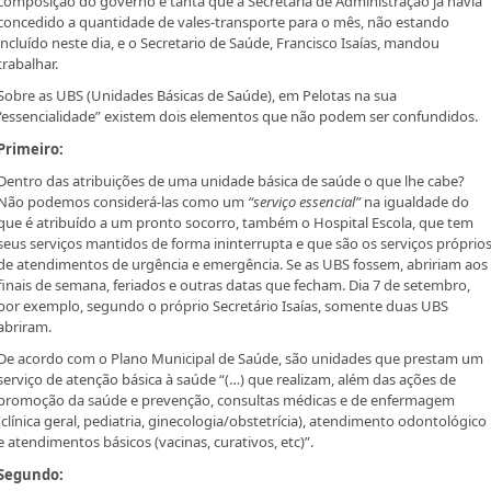
composição do governo é tanta que a Secretaria de Administração já havia
concedido a quantidade de vales-transporte para o mês, não estando
incluído neste dia, e o Secretario de Saúde, Francisco Isaías,
mandou
trabalhar.
Sobre as UBS (Unidades Básicas de Saúde), em Pelotas na sua
“essencialidade” existem dois elementos que não podem ser confundidos.
Primeiro:
Dentro das atribuições de uma unidade básica de saúde o que lhe cabe?
Não podemos considerá-las como um
“serviço essencial”
na igualdade do
que é atribuído a um pronto socorro, também o Hospital Escola, que tem
seus serviços mantidos de forma ininterrupta e que são os serviços próprio
de atendimentos de urgência e emergência. Se as UBS fossem, abririam aos
finais de semana, feriados e outras datas que fecham. Dia 7 de setembro,
por exemplo, segundo o próprio Secretário Isaías, somente duas UBS
abriram.
De acordo com o Plano Municipal de Saúde, são unidades que prestam um
serviço de atenção básica à saúde “(…) que realizam, além das ações de
promoção da saúde e prevenção, consultas médicas e de enfermagem
(clínica geral, pediatria, ginecologia/obstetrícia), atendimento odontológico
e atendimentos básicos (vacinas, curativos, etc)”.
Segundo: