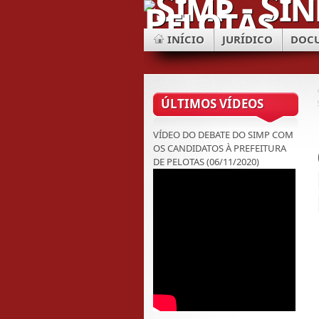
INÍCIO
JURÍDICO
DOC
ÚLTIMOS VÍDEOS
VÍDEO DO DEBATE DO SIMP COM
OS CANDIDATOS À PREFEITURA
DE PELOTAS (06/11/2020)