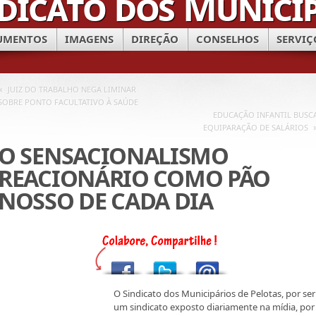
UMENTOS
IMAGENS
DIREÇÃO
CONSELHOS
SERVIÇ
«
JUIZ DO TRABALHO NEGA LIMINAR
SOBRE PONTO FACULTATIVO À SAÚDE
EDUCAÇÃO INFANTIL BUSC
EQUIPARAÇÃO DE SALÁRIOS
O SENSACIONALISMO
REACIONÁRIO COMO PÃO
NOSSO DE CADA DIA
O Sindicato dos Municipários de Pelotas, por ser
um sindicato exposto diariamente na mídia, por