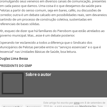
promulgando seus venenos em diversos canais de comunicação, presentes
em cada passo que damos. Uma coisa é o que desejamos da saúde para
Pelotas a partir do senso comum, seja em bares, cafés, ou discussões de
corredor, outra é um debate calcado em possibilidades reais, sem devaneios
partindo de um processo de construção coletiva, sustentadas em
referenciais de bases sólidas.
Ah, esqueci de dizer que há famíliares do Pierobom que estão atrelados ao
governo municipal. Mas…esse é um debate posterior.
Esperando ter esclarecido a todos a diferença que o Sindicato dos
Municipários de Pelotas percebe entre os ”serviços essenciais” e o que é
“essencial” nas Unidades Básicas de Saúde, boa leitura.
Duglas Lima Bessa
PRESIDENTE DO SIMP
Sobre o autor
Este artigo foi escrito por
simp
em 8 de setembro de
2010 às , e está arquivado em
Manifestações
. Siga