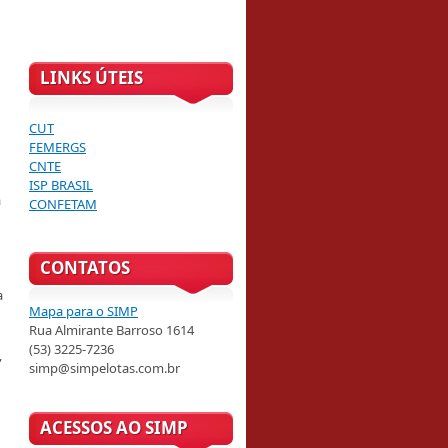
LINKS ÚTEIS
CUT
FEMERGS
CNTE
ISP BRASIL
á
CONFETAM
CONTATOS
a
Mapa para o SIMP
Rua Almirante Barroso 1614
(53) 3225-7236
”
simp@simpelotas.com.br
ACESSOS AO SIMP