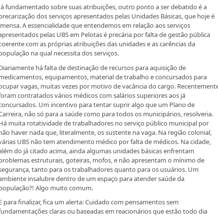
Já fundamentado sobre suas atribuições, outro ponto a ser debatido é a
precarização dos serviços apresentados pelas Unidades Básicas, que hoje é
imensa. A essencialidade que entendemos em relação aos serviços
apresentados pelas UBS em Pelotas é precária por falta de gestão pública
coerente com as próprias atribuições das unidades e as carências da
população na qual necessita dos serviços.
Diariamente há falta de destinação de recursos para aquisição de
medicamentos, equipamentos, material de trabalho e concursados para
ocupar vagas, muitas vezes por motivo de vacância do cargo. Recentement
foram contratados vários médicos com salários superiores aos já
concursados. Um incentivo para tentar suprir algo que um Plano de
Carreira, não só para a saúde como para todos os municipários, resolveria.
Há muita rotatividade de trabalhadores no serviço público municipal por
não haver nada que, literalmente, os sustente na vaga. Na região colonial,
várias UBS não tem atendimento médico por falta de médicos. Na cidade,
além do já citado acima, ainda algumas unidades básicas enfrentam
problemas estruturais, goteiras, mofos, e não apresentam o mínimo de
segurança, tanto para os trabalhadores quanto para os usuários. Um
ambiente insalubre dentro de um espaço para atender saúde da
população?! Algo muito comum.
E para finalizar, fica um alerta: Cuidado com pensamentos sem
fundamentações claras ou baseadas em reacionários que estão todo dia