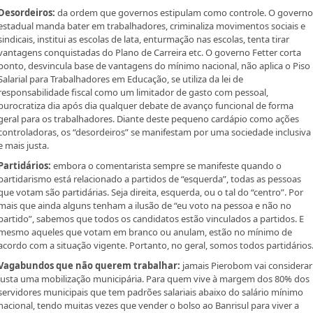
Desordeiros:
da ordem que governos estipulam como controle. O governo
estadual manda bater em trabalhadores, criminaliza movimentos sociais e
sindicais, institui as escolas de lata, enturmação nas escolas, tenta tirar
vantagens conquistadas do Plano de Carreira etc. O governo Fetter corta
ponto, desvincula base de vantagens do mínimo nacional, não aplica o Piso
Salarial para Trabalhadores em Educação, se utiliza da lei de
responsabilidade fiscal como um limitador de gasto com pessoal,
burocratiza dia após dia qualquer debate de avanço funcional de forma
geral para os trabalhadores. Diante deste pequeno cardápio como ações
controladoras, os “desordeiros” se manifestam por uma sociedade inclusiva
e mais justa.
Partidários:
embora o comentarista sempre se manifeste quando o
partidarismo está relacionado a partidos de “esquerda”, todas as pessoas
que votam são partidárias. Seja direita, esquerda, ou o tal do “centro”. Por
mais que ainda alguns tenham a ilusão de “eu voto na pessoa e não no
partido”, sabemos que todos os candidatos estão vinculados a partidos. E
mesmo aqueles que votam em branco ou anulam, estão no mínimo de
acordo com a situação vigente. Portanto, no geral, somos todos partidários
Vagabundos que não querem trabalhar:
jamais Pierobom vai considerar
justa uma mobilização municipária. Para quem vive à margem dos 80% dos
servidores municipais que tem padrões salariais abaixo do salário mínimo
nacional, tendo muitas vezes que vender o bolso ao Banrisul para viver a