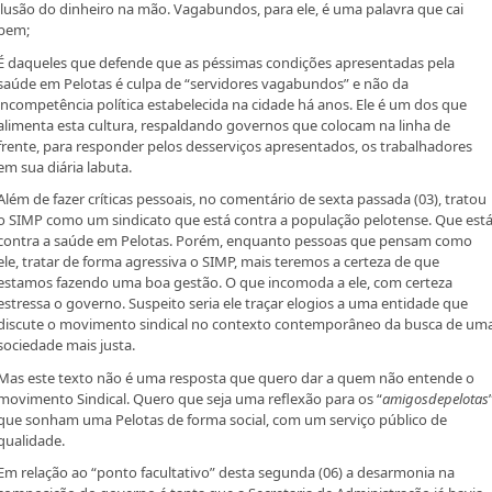
ilusão do dinheiro na mão. Vagabundos, para ele, é uma palavra que cai
bem;
É daqueles que defende que as péssimas condições apresentadas pela
saúde em Pelotas é culpa de “servidores vagabundos” e não da
incompetência política estabelecida na cidade há anos. Ele é um dos que
alimenta esta cultura, respaldando governos que colocam na linha de
frente, para responder pelos desserviços apresentados, os trabalhadores
em sua diária labuta.
Além de fazer críticas pessoais, no comentário de sexta passada (03), tratou
o SIMP como um sindicato que está contra a população pelotense. Que est
contra a saúde em Pelotas. Porém, enquanto pessoas que pensam como
ele, tratar de forma agressiva o SIMP, mais teremos a certeza de que
estamos fazendo uma boa gestão. O que incomoda a ele, com certeza
estressa o governo. Suspeito seria ele traçar elogios a uma entidade que
discute o movimento sindical no contexto contemporâneo da busca de um
sociedade mais justa.
Mas este texto não é uma resposta que quero dar a quem não entende o
movimento Sindical. Quero que seja uma reflexão para os “
amigosdepelotas
que sonham uma Pelotas de forma social, com um serviço público de
qualidade.
Em relação ao “ponto facultativo” desta segunda (06) a desarmonia na