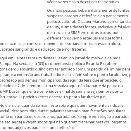
várias vezes é alvo de críticas reacionárias.
Quantas pessoas bebem diariamente de fontes
suspeitas para ser a referência do pensamento
político, cultural. O Lasier Martins, comentarista
da RBS, é uma destas fontes. Inclusive já foi alvo
de críticas do SIMP em outros textos, por
defender o governo estadual em sua forma
violenta de agir contra os movimentos sociais e sindicais estado afora.
Cacetete sangrando é dedicação de amor fraterno.
Aqui em Pelotas tem um destes “Lasier” no jornal do meio-dia da rede
Pampa. Na sexta feira (03) o comentarista político Ricardo Pierobom
considerou absurdo o sindicato ter entrado com um pedido de liminar para
garantir a extensão aos trabalhadores da saúde sobre o ponto facultativo, j
decretado aos demais municipários, da segunda feira que antecedeu o
feriado de 7 de setembro. Uma ressalva aqui: não faz parte da pauta do
SIMP buscar que entre os feriados e final de semana seja sempre ponto
facultativo. O prefeito Fetter decretou o ponto facultativo (06).
No dia a dia, quando se manifesta sobre qualquer movimento sindical e
social, Pierobom “dita duras” palavras tratando manifestações populares
como um bando de desordeiros, partidários (sempre em relação a partidos
de esquerda) e vagabundos que não querem trabalhar. Mas vou pegar os
próprios adjetivos para fazer uma reflexão: