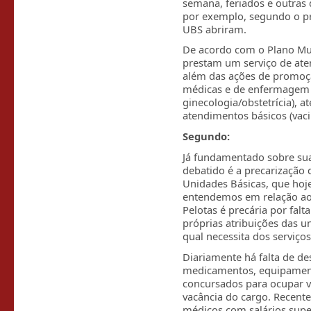
semana, feriados e outras
por exemplo, segundo o pr
UBS abriram.
De acordo com o Plano Mun
prestam um serviço de aten
além das ações de promoçã
médicas e de enfermagem (c
ginecologia/obstetrícia), 
atendimentos básicos (vacin
Segundo:
Já fundamentado sobre suas
debatido é a precarização 
Unidades Básicas, que hoje
entendemos em relação ao
Pelotas é precária por fal
próprias atribuições das u
qual necessita dos serviços
Diariamente há falta de de
medicamentos, equipamento
concursados para ocupar v
vacância do cargo. Recent
médicos com salários supe