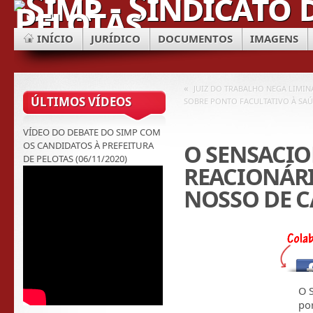
INÍCIO
JURÍDICO
DOCUMENTOS
IMAGENS
«
JUIZ DO TRABALHO NEGA LIMIN
ÚLTIMOS VÍDEOS
SOBRE PONTO FACULTATIVO À SA
VÍDEO DO DEBATE DO SIMP COM
O SENSACI
OS CANDIDATOS À PREFEITURA
DE PELOTAS (06/11/2020)
REACIONÁR
NOSSO DE C
O S
po