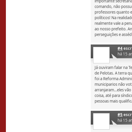
importante secretaria
comando, não possue
professores quanto 
políticos! Na realida
realmente vale a pen
ao nosso prefeito. A
perseguições e asséd
#4
escr
há 15 a
Já ouviram falar na T
de Pelotas. A terra 
foi a Reforma Adminis
municiparios não vo
arranjaram…eles vão 
coisa, até para sínd
pessoas mais qualifi
#5
escr
há 15 a