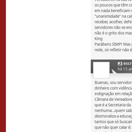
os poucos que têm co
em nada beneficiam o
“unanimidade” na cal
receber, acolher, de
servidores não se e
não é o grito dos ma
King
Parábens SIMP! Mas 
rede, só refletir não 
#3
escr
há 15 a
Buenas, sou servidor
dinheiro com vidênci
indignação em relaçã
Câmara de Vereadores
que é a Secretaria d
nenhuma…quem sabe 
desmoraliza a educa
tantos que só buscam
que não quer calar é