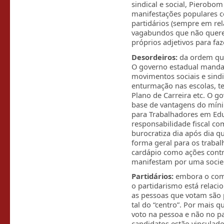
sindical e social, Pierobom
manifestações populares 
partidários (sempre em rel
vagabundos que não quere
próprios adjetivos para fa
Desordeiros:
da ordem que
O governo estadual manda 
movimentos sociais e sindica
enturmação nas escolas, te
Plano de Carreira etc. O go
base de vantagens do mínim
para Trabalhadores em Educ
responsabilidade fiscal c
burocratiza dia após dia q
forma geral para os traba
cardápio como ações contro
manifestam por uma socied
Partidários:
embora o come
o partidarismo está relaci
as pessoas que votam são pa
tal do “centro”. Por mais 
voto na pessoa e não no p
candidatos estão vinculad