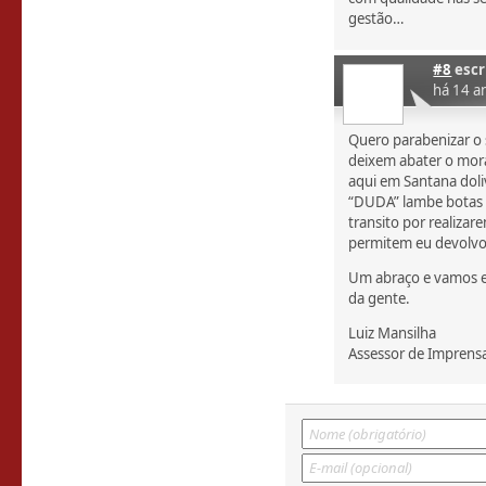
gestão…
#8
escr
há 14 a
Quero parabenizar o 
deixem abater o mora
aqui em Santana doli
“DUDA” lambe botas 
transito por realiza
permitem eu devolvo 
Um abraço e vamos em
da gente.
Luiz Mansilha
Assessor de Impren