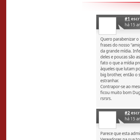
#1
escr
há 15 a
Quero parabenizar o 
frases do nosso “am
da grande mídia. Inf
deles e poucas são as
fato o que a mídia pr
àqueles que lutam po
big brother, então o
estranhar.
Contrapor-se ao mes
ficou muito bom Dugl
rsrsrs.
#2
escr
há 15 a
Parece que esta admi
Vereadores na sua to