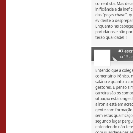
correntista. Mas de 
inificiência e da inef
das “peças chave”, q
evidente o desprepar
Enquanto “as cabeça
partidários e não po
terão qualidade!!!
#7
escr
há 15 a
Entendo que a colega
comentário irônico, 
salário e quanto a c
gestores. E penso s
carreira são os com
situação está longe d
a ironia está em acr
gente com formação 
sem estas qualificaçõ
segundo lugar pergun
entendendo não tere
com qualidade nas se