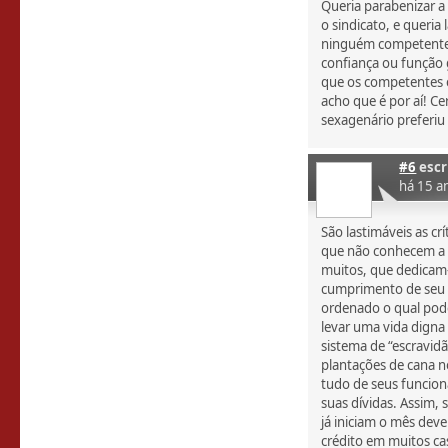
Queria parabenizar a 
o sindicato, e queria
ninguém competente 
confiança ou função 
que os competentes 
acho que é por aí! Ce
sexagenário preferiu 
#6
escr
há 15 a
São lastimáveis as c
que não conhecem a f
muitos, que dedicam-
cumprimento de seu d
ordenado o qual pod
levar uma vida dign
sistema de “escravid
plantações de cana n
tudo de seus funcion
suas dívidas. Assim,
já iniciam o mês dev
crédito em muitos cas