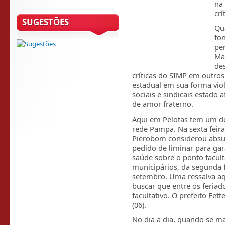
na 
crí
SUGESTÕES
Qu
fon
pen
Ma
des
críticas do SIMP em outros
estadual em sua forma vio
sociais e sindicais estado
de amor fraterno.
Aqui em Pelotas tem um des
rede Pampa. Na sexta feira 
Pierobom considerou absu
pedido de liminar para gar
saúde sobre o ponto facult
municipários, da segunda f
setembro. Uma ressalva aq
buscar que entre os feriad
facultativo. O prefeito Fet
(06).
No dia a dia, quando se m