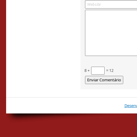
8 +
= 12
Desenv