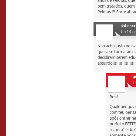
anos de Pelotas, qu
bem tratados, quem 
Pelotas !!! Forte abra
#4
escr
há 14 a
Nao acho justo nossa
que ja se formaram 
decidiram serem edu
absurdo!!!!!!!!!!!!!!!!!!!!!
#
h
Rosi!
Qualquer gover
com teu pensa
após entrar na
prefeito FETTE
a conta” é do
somente por sa