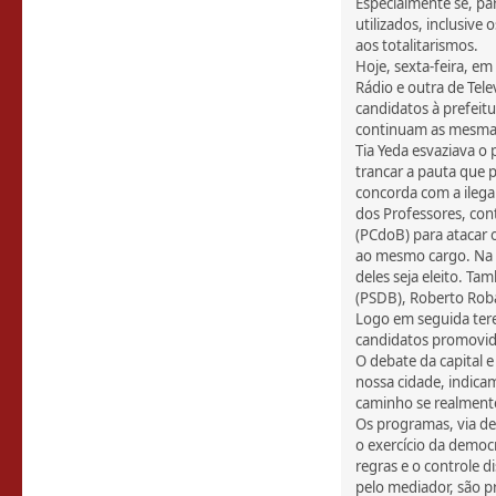
Especialmente se, par
utilizados, inclusive
aos totalitarismos.
Hoje, sexta-feira, 
Rádio e outra de Tel
candidatos à prefeitu
continuam as mesmas
Tia Yeda esvaziava o 
trancar a pauta que p
concorda com a ileg
dos Professores, con
(PCdoB) para atacar 
ao mesmo cargo. Na 
deles seja eleito. T
(PSDB), Roberto Roba
Logo em seguida ter
candidatos promovido
O debate da capital e
nossa cidade, indica
caminho se realment
Os programas, via de
o exercício da democ
regras e o controle d
pelo mediador, são pr