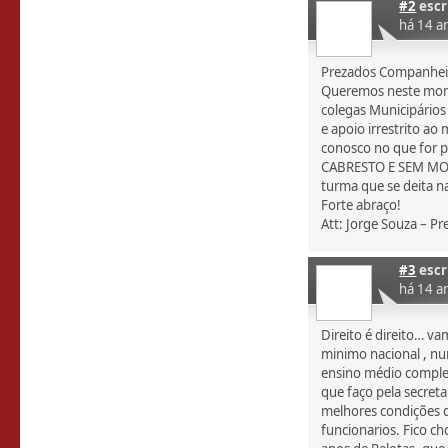
#2
escr
há 14 a
Prezados Companhei
Queremos neste mome
colegas Municipários
e apoio irrestrito a
conosco no que for p
CABRESTO E SEM MOR
turma que se deita
Forte abraço!
Att: Jorge Souza – P
#3
escr
há 14 a
Direito é direito… va
minimo nacional , nu
ensino médio compl
que faço pela secreta
melhores condições d
funcionarios. Fico c