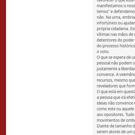
favorecer o que está
manifestamos o noss
temos” e defendemos
não. Na urna, embri
infortúnios ou ajuda
própria cidadania. Es
vítimas nas mãos de 
detentores do poder 
do processo históric
o voto.
O que se espera de 
pessoal não podem ser
justamente a liberda
convence. A veemênci
recursos, mesmo que 
reveladores que for
O que está em questã
a pessoa que irá efet
ideias não convence
como este ou aquele 
aos opositores. Tudo
movimentos de ombros
Diante de tamanho di
serem atores de um p