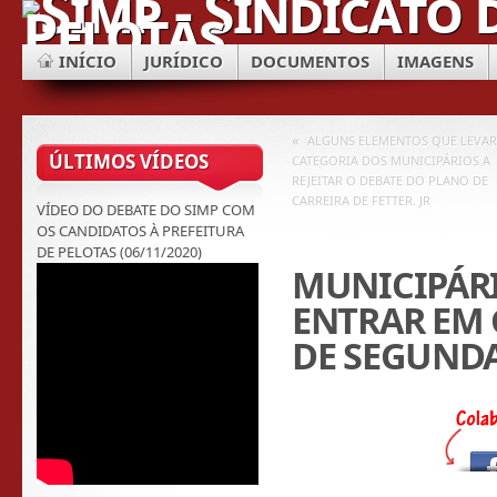
INÍCIO
JURÍDICO
DOCUMENTOS
IMAGENS
«
ALGUNS ELEMENTOS QUE LEVA
ÚLTIMOS VÍDEOS
CATEGORIA DOS MUNICIPÁRIOS A
REJEITAR O DEBATE DO PLANO DE
CARREIRA DE FETTER. JR
VÍDEO DO DEBATE DO SIMP COM
OS CANDIDATOS À PREFEITURA
DE PELOTAS (06/11/2020)
MUNICIPÁR
ENTRAR EM 
DE SEGUNDA