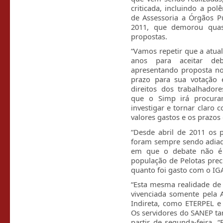
criticada, incluindo a po
de Assessoria a Órgãos P
2011, que demorou quas
propostas.
“Vamos repetir que a atua
anos para aceitar deb
apresentando proposta no
prazo para sua votação 
direitos dos trabalhador
que o Simp irá procurar
investigar e tornar claro
valores gastos e os prazos
“Desde abril de 2011 os 
foram sempre sendo adia
em que o debate não é 
população de Pelotas prec
quanto foi gasto com o IG
“Esta mesma realidade de 
vivenciada somente pela 
Indireta, como ETERPEL e
Os servidores do SANEP t
partir de segunda-feira.