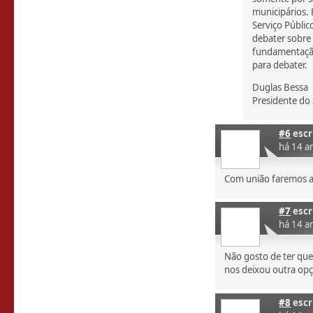
municipários.
Serviço Públic
debater sobre 
fundamentação
para debater.
Duglas Bessa
Presidente do
#6
escr
há 14 a
Com união faremos a 
#7
escr
há 14 a
Não gosto de ter que
nos deixou outra op
#8
escr