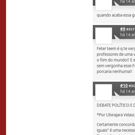
há 14 a
quando acaba essa g
#9
escr
há 14 a
Feter teem é q te ver
professores de uma v
o fiim do mundo!! E e
sem vergonha esse Fe
porcaria nenhuma!!
#10
esc
há 14 a
DEBATE POLÍTICO E
*Por Ubirajara Velas
Certamente concorda
iguais” é uma necess