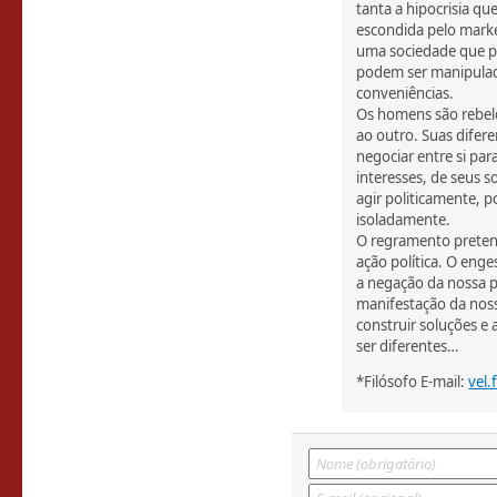
tanta a hipocrisia q
escondida pelo marke
uma sociedade que pr
podem ser manipulad
conveniências.
Os homens são rebel
ao outro. Suas difere
negociar entre si par
interesses, de seus s
agir politicamente, 
isoladamente.
O regramento pretend
ação política. O eng
a negação da nossa 
manifestação da noss
construir soluções e
ser diferentes…
*Filósofo E-mail:
vel.