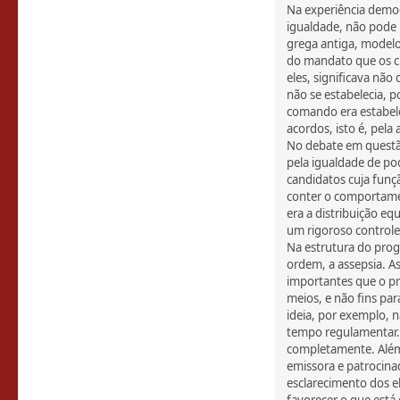
Na experiência democ
igualdade, não pode
grega antiga, modelo
do mandato que os c
eles, significava n
não se estabelecia,
comando era estabele
acordos, isto é, pela 
No debate em questão
pela igualdade de po
candidatos cuja funçã
conter o comportame
era a distribuição eq
um rigoroso controle
Na estrutura do prog
ordem, a assepsia. A
importantes que o pr
meios, e não fins pa
ideia, por exemplo, n
tempo regulamentar.
completamente. Além 
emissora e patrocina
esclarecimento dos e