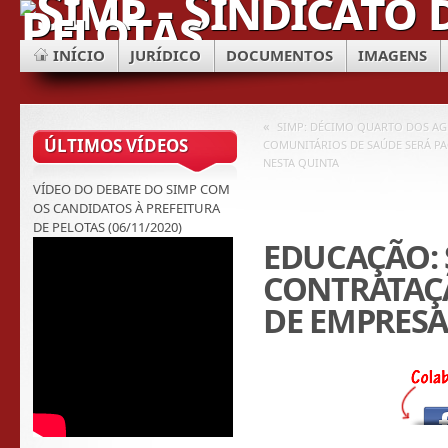
INÍCIO
JURÍDICO
DOCUMENTOS
IMAGENS
«
SIMP: DÉCIMO QUARTO DOS AG
ÚLTIMOS VÍDEOS
COMUNITÁRIOS DE SAÚDE SERÁ P
NESTA QUINTA
VÍDEO DO DEBATE DO SIMP COM
OS CANDIDATOS À PREFEITURA
DE PELOTAS (06/11/2020)
EDUCAÇÃO: 
CONTRATAÇ
DE EMPRESA