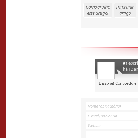
Compartilhe
Imprimir
este artigo!
artigo
#1
escr
há 12 an
É isso aí! Concordo 