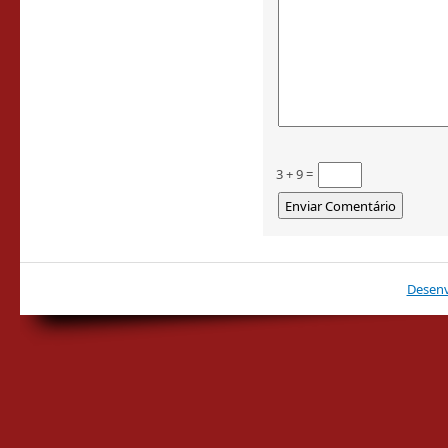
3 + 9 =
Desenv